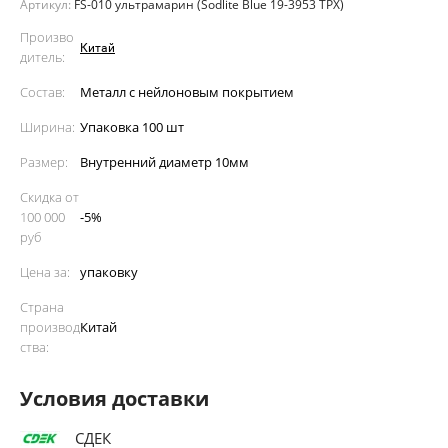
Артикул:
FS-010 ультрамарин (Sodlite Blue 19-3953 TPX)
Произво
Китай
дитель:
Состав:
Металл с нейлоновым покрытием
Ширина:
Упаковка 100 шт
Размер:
Внутренний диаметр 10мм
Скидка от
100 000
-5%
руб
Цена за:
упаковку
Страна
производ
Китай
ства:
Условия доставки
СДЕК