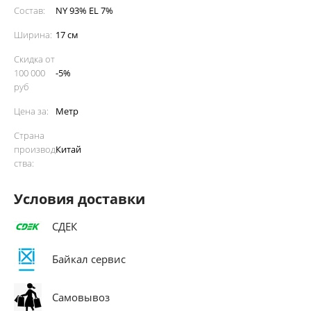
Состав:
NY 93% EL 7%
Ширина:
17 см
Скидка от
100 000
-5%
руб
Цена за:
Метр
Страна
производ
Китай
ства:
Условия доставки
СДЕК
Байкал сервис
Самовывоз