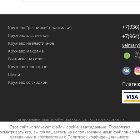
+7(936)
Кружево "реснички" (шантильи)
Кружево эластичное
+7(964)
Кружево не эластичное
velmary
Кружево макраме
Вр
ПН
Вышивка на сетке
Кружево хлопковое
Шитьё
Кружево со скидкой
Платеж
Вся представленная на сайте информация носит исключительно
информационный характер и ни при каких условиях не является публичной
Этот сайт использует файлы cookie и метаданные. Продолжая
офертой, определяемой положениями Статьи 437 (2) Гражданского кодекса
Российской Федерации.
осматривать его, вы соглашаетесь на использование нами файлов cooki
метаданных в соответствии с
Политикой конфиденциальности
.
Copyright © 2011 - 2026