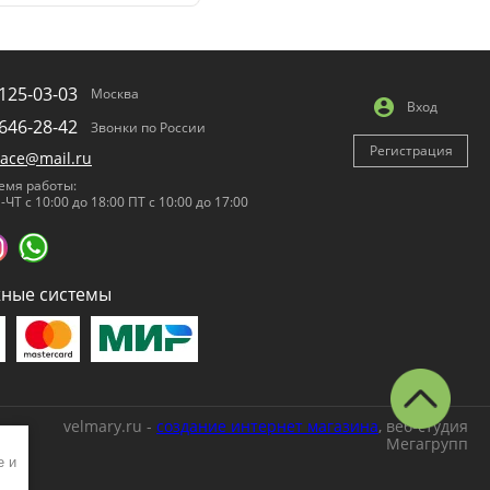
125-03-03
Москва
Вход
646-28-42
Звонки по России
Регистрация
lace@mail.ru
емя работы:
-ЧТ с 10:00 до 18:00 ПТ с 10:00 до 17:00
ные системы
velmary.ru -
создание интернет магазина
, веб-студия
Мегагрупп
e и