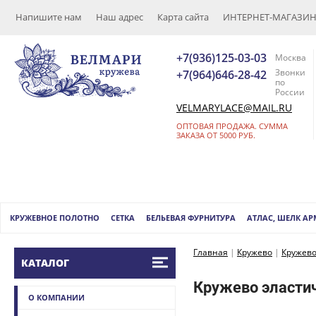
Напишите нам
Наш адрес
Карта сайта
ИНТЕРНЕТ-МАГАЗИН (
+7(936)125-03-03
Москва
Звонки
+7(964)646-28-42
по
России
VELMARYLACE@MAIL.RU
ОПТОВАЯ ПРОДАЖА. СУММА
ЗАКАЗА ОТ 5000 РУБ.
КРУЖЕВНОЕ ПОЛОТНО
СЕТКА
БЕЛЬЕВАЯ ФУРНИТУРА
АТЛАС, ШЕЛК А
Главная
|
Кружево
|
Кружево
КАТАЛОГ
Кружево эластич
О КОМПАНИИ