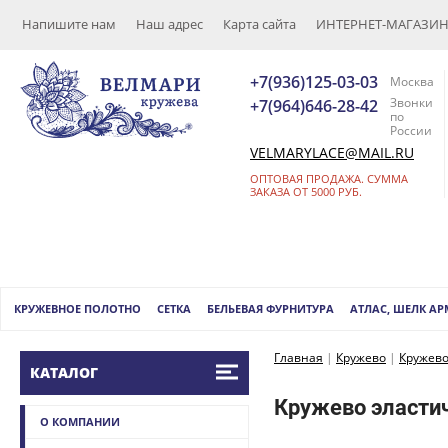
Напишите нам
Наш адрес
Карта сайта
ИНТЕРНЕТ-МАГАЗИН (
+7(936)125-03-03
Москва
Звонки
+7(964)646-28-42
по
России
VELMARYLACE@MAIL.RU
ОПТОВАЯ ПРОДАЖА. СУММА
ЗАКАЗА ОТ 5000 РУБ.
КРУЖЕВНОЕ ПОЛОТНО
СЕТКА
БЕЛЬЕВАЯ ФУРНИТУРА
АТЛАС, ШЕЛК А
Главная
|
Кружево
|
Кружево
КАТАЛОГ
Кружево эласти
О КОМПАНИИ