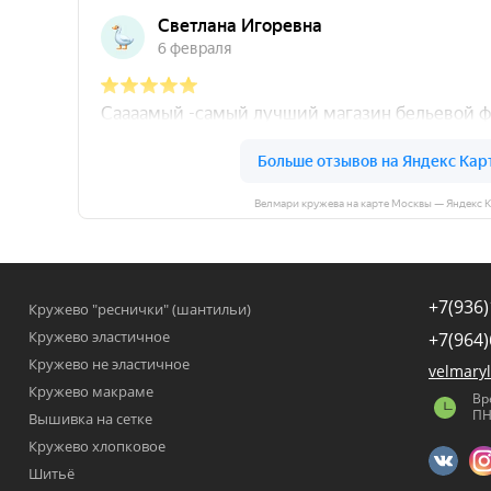
Велмари кружева на карте Москвы — Яндекс 
+7(936)
Кружево "реснички" (шантильи)
Кружево эластичное
+7(964)
Кружево не эластичное
velmary
Кружево макраме
Вр
ПН
Вышивка на сетке
Кружево хлопковое
Шитьё