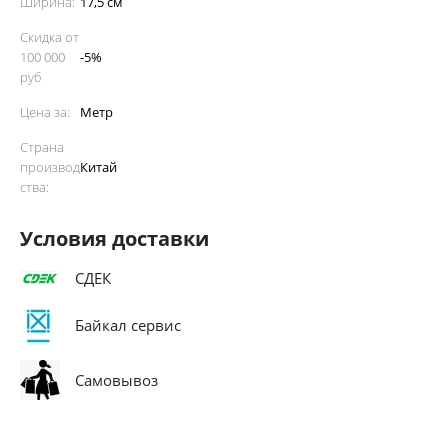
Ширина:
17,5 см
Скидка от
100 000
-5%
руб
Цена за:
Метр
Страна
производ
Китай
ства:
Условия доставки
СДЕК
Байкал сервис
Самовывоз