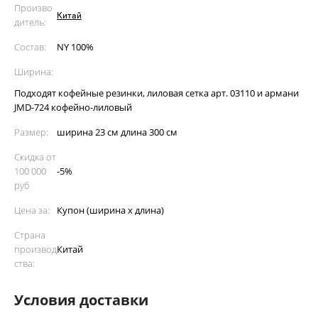
Произво
Китай
дитель:
Состав:
NY 100%
Ширина:
Подходят кофейные резинки, лиловая сетка арт. 03110 и армани
JMD-724 кофейно-лиловый
Размер:
ширина 23 см длина 300 см
Скидка от
100 000
-5%
руб
Цена за:
Купон (ширина х длина)
Страна
производ
Китай
ства:
Условия доставки