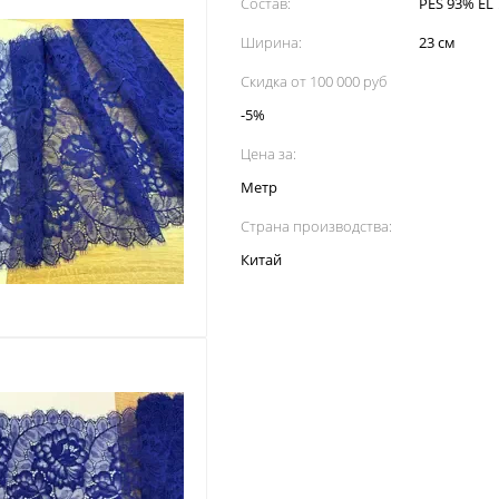
Состав:
PES 93% EL
Ширина:
23 см
Скидка от 100 000 руб
-5%
Цена за:
Метр
Страна производства:
Китай