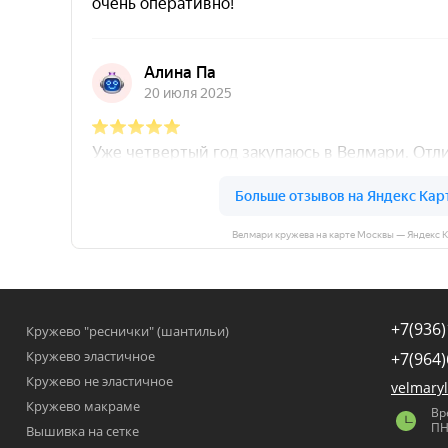
Велмари кружева на карте Москвы — Яндекс 
+7(936)
Кружево "реснички" (шантильи)
Кружево эластичное
+7(964)
Кружево не эластичное
velmary
Кружево макраме
Вр
ПН
Вышивка на сетке