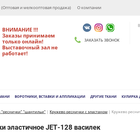
Оптовая и мелкооптовая продажа)
О компании
В
ВНИМАНИЕ !!!
Заказы принимаем
ЗАКАЗАТЬ ЗВОНОК
только онлайн!
Выставочный зал не
работает!
РМАНИ
ВОРОТНИКИ, ВСТАВКИ И АППЛИКАЦИИ
ДРУГИЕ ТКАНИ
КУЛИРКА
 "реснички" "шантильи"
|
Кружево реснички с эластаном
|
Кружево ресни
и эластичное JET-128 василек