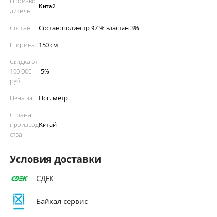
Произво
Китай
дитель:
Состав:
Состав: полиэстр 97 % эластан 3%
Ширина:
150 см
Скидка от
100 000
-5%
руб
Цена за:
Пог. метр
Страна
производ
Китай
ства:
Условия доставки
СДЕК
Байкал сервис