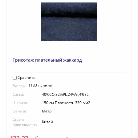
Трикотаж плательный жаккард
Сравнить
Артикул:
1183 т.синий
Состав:
40%CO,32%PL,24%VI,4%EL
Ширина:
150 см Плотность 330 г/м2
Цена за:
Метр
Страна
Китай
производства: