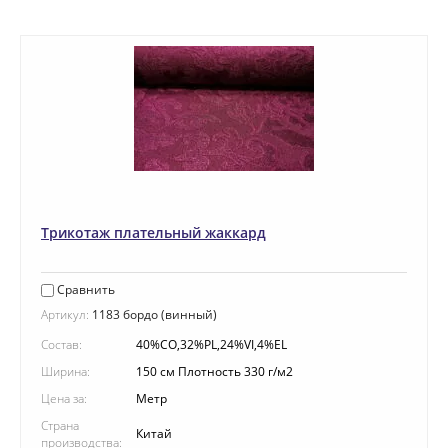
Трикотаж плательный жаккард
Сравнить
Артикул:
1183 бордо (винный)
Состав:
40%CO,32%PL,24%VI,4%EL
Ширина:
150 см Плотность 330 г/м2
Цена за:
Метр
Страна
Китай
производства: