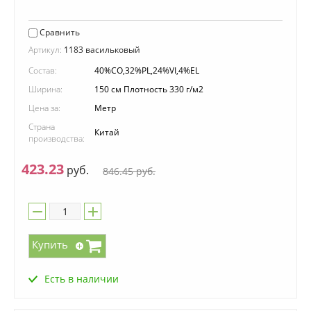
Сравнить
Артикул:
1183 васильковый
Состав:
40%CO,32%PL,24%VI,4%EL
Ширина:
150 см Плотность 330 г/м2
Цена за:
Метр
Страна
Китай
производства:
423.23
руб.
846.45
руб.
Купить
Есть в наличии