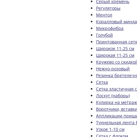
Серый кремень
Регуляторы
Ментол
Коралловый минда
Микрофибра
Голубой
Принтованная сет
Широкое 11-25 см
Широкая 11-25 см
Кружево со скидко
Нежно-розовый
Резинка бретелеч
Сетка
Сетка эластичная 
Лоскут (наборы)
Кулирка на метраж
Воротники, вставк
Аппликации приш
Туннельная лента
Узкое 1-10 см
Сетка с флоком