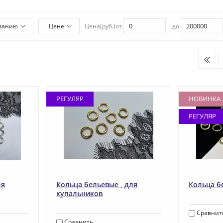
ванию
Цене
Цена(руб.)
от
до
РЕГУЛЯР
НОВИНКА
РЕГУЛЯР
ля
Кольца бельевые , для
Кольца б
купальников
Сравнит
Сравнить