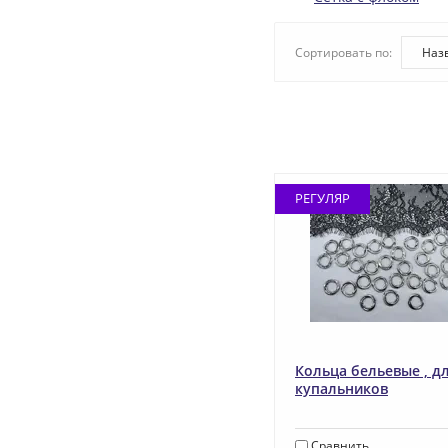
Сортировать по:
Наз
РЕГУЛЯР
Кольца бельевые , д
купальников
Сравнить