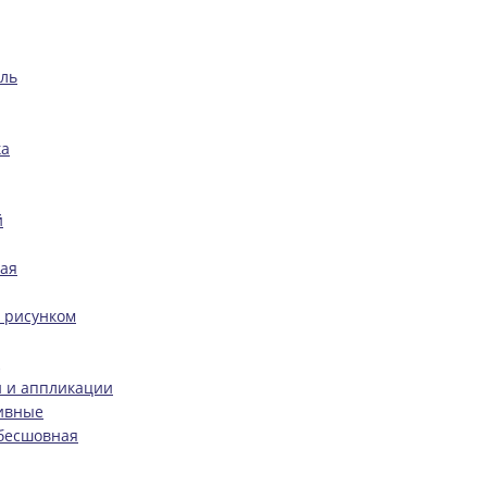
ль
ка
й
ная
с рисунком
и и аппликации
ивные
 бесшовная