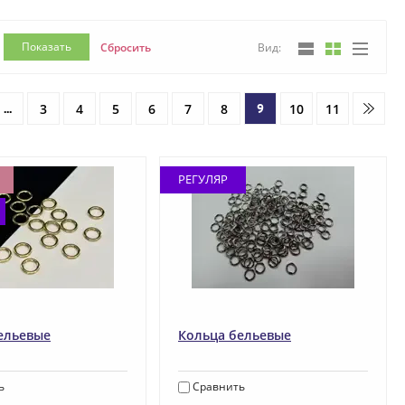
Показать
Сбросить
Вид:
...
3
4
5
6
7
8
9
10
11
РЕГУЛЯР
ельевые
Кольца бельевые
ь
Сравнить