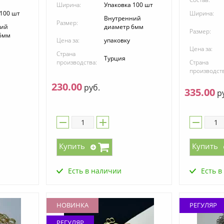
Ширина:
Упаковка 100 шт
 100 шт
Ширина:
Внутренний
Размер:
ний
диаметр 6мм
Размер:
6мм
Цена за:
упаковку
Цена за:
Страна
Турция
производства:
Страна
производств
230.00
руб.
335.00
ру
Купить
Купить
Есть в наличии
Есть в
НОВИНКА
РЕГУЛЯР
РЕГУЛЯР