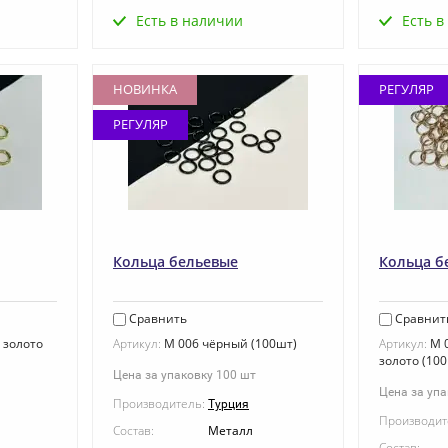
Есть в наличии
Есть в
НОВИНКА
РЕГУЛЯР
РЕГУЛЯР
Кольца бельевые
Кольца б
Сравнить
Сравнит
 золото
Артикул:
M 006 чёрный (100шт)
Артикул:
M 0
золото (100
Цена за упаковку 100 шт
Цена за упа
Производитель:
Турция
Производит
Состав:
Металл
Состав: