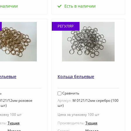
Есть в наличии
 наличии
РЕГУЛЯР
ельевые
Кольца бельевые
ь
Сравнить
121/12мм розовое
Артикул:
M 0121/12мм серебро (100
 шт)
шт)
ковку 100 шт
Цена за упаковку 100 шт
ель:
Производитель:
Турция
Турция
Металл
Состав:
Металл