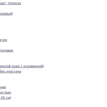
шка", полоска
ежевый)
фатин
становая
орелой кожи с розовинкой)
без эластана
ауме
ествах
 85 см)