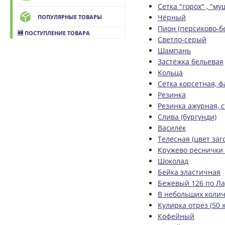
Сетка "горох" , "му
Чёрный
ПОПУЛЯРНЫЕ ТОВАРЫ
Пион (персиково-б
🆕 ПОСТУПЛЕНИЕ ТОВАРА
Светло-серый
Шампань
Застёжка бельевая
Кольца
Сетка корсетная, 
Резинка
Резинка ажурная, 
Слива (бургунди)
Василёк
Телесная (цвет заг
Кружево реснички 
Шоколад
Бейка эластичная
Бежевый 126 по Л
В небольших колич
Кулирка отрез (50 х
Кофейный