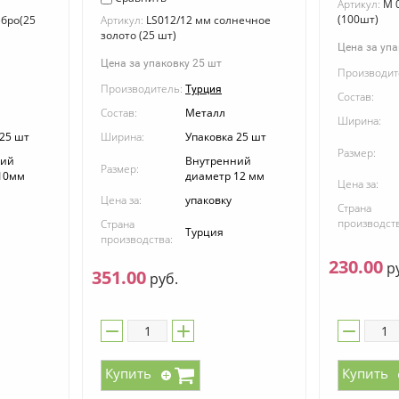
Артикул:
M 0
(100шт)
ебро(25
Артикул:
LS012/12 мм солнечное
золото (25 шт)
Цена за упа
Цена за упаковку 25 шт
Производит
Производитель:
Турция
Состав:
Состав:
Металл
Ширина:
 25 шт
Ширина:
Упаковка 25 шт
Размер:
ний
Внутренний
Размер:
10мм
диаметр 12 мм
Цена за:
Цена за:
упаковку
Страна
производств
Страна
Турция
производства:
230.00
ру
351.00
руб.
Купить
Купить